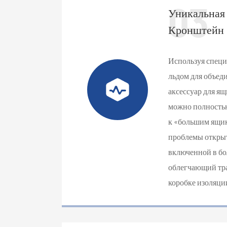
03
Уникальная
Кронштейн
Используя спец
льдом для объед
аксессуар для я
можно полностью
к «большим ящик
проблемы открыт
включенной в бо
облегчающий тран
коробке изоляци