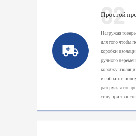
02
Простой про
Нагружая товары
для того чтобы 
коробки изоляци
ручного перемещ
коробку изоляци
и собрать в полн
разгружая товар
силу при трансп