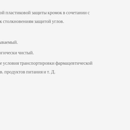
português
й пластиковой защиты кромок в сочетании с
العربية
к столкновениям защитой углов.
Türkçe
ываемый.
огически чистый.
ие условия транспортировки фармацевтической
, продуктов питания и т. Д.