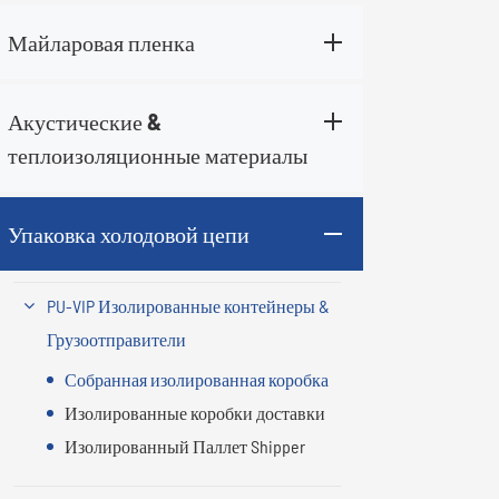
четный)
Майларовая пленка
480
520
Акустические &
560
теплоизоляционные материалы
585
Упаковка холодовой цепи
620
675
PU-VIP Изолированные контейнеры &
Грузоотправители
Собранная изолированная коробка
Изолированные коробки доставки
Изолированный Паллет Shipper