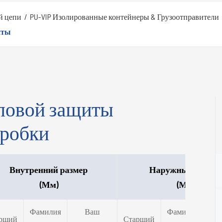
й цепи
PU-VIP Изолированные контейнеры & Грузоотправители
иты
ловой защиты
оробки
Внутренний размер
Наружный разме
(Мм)
(Мм)
Фамилия
Ваш
Фамилия
рший
Старший