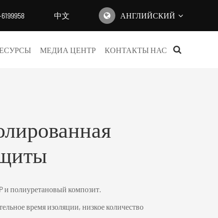
-6199958
中文
АНГЛИЙСКИЙ
English
ЕСУРСЫ
МЕДИА ЦЕНТР
КОНТАКТЫ НАС
日本語
한국어
français
олированная
Deutsch
ащиты
Español
italiano
P и полиуретановый композит.
русский
ельное время изоляции, низкое количество