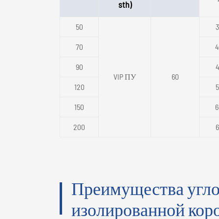
sth)
50
3
70
4
90
4
VIP ПУ
60
120
5
150
6
200
6
Преимущества угл
изолированной кор