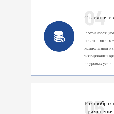
04
Отличная из
В этой изоляцион
изоляционного м
композитный мат
тестирования вр
в суровых услов
05
Разнообразн
применения