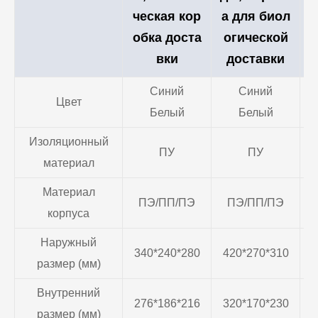
ческая кор
а для биол
ч
обка доста
огической
о
вки
доставки
Синий
Синий
Цвет
Белый
Белый
Изоляционный
ПУ
ПУ
материал
Материал
ПЭ/ПП/ПЭ
ПЭ/ПП/ПЭ
корпуса
Наружный
340*240*280
420*270*310
4
размер (мм)
Внутренний
276*186*216
320*170*230
3
размер (мм)