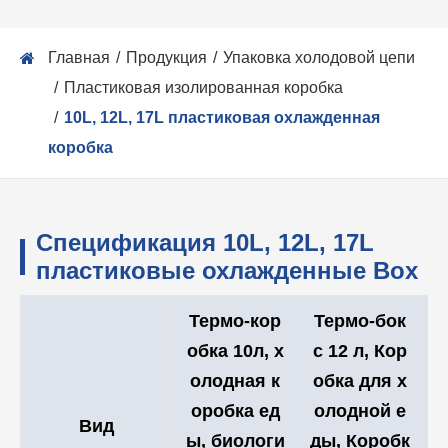
Главная
Продукция
Упаковка холодовой цепи
Пластиковая изолированная коробка
10L, 12L, 17L пластиковая охлажденная
коробка
Спецификация 10L, 12L, 17L
пластиковые охлажденные Box
Термо-кор
Термо-бок
обка 10л, х
с 12 л, Кор
о
олодная к
обка для х
оробка ед
олодной е
Вид
ы, биологи
ды, Коробк
ы