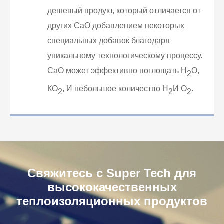
дешевый продукт, который отличается от
других CaO добавлением некоторых
специальных добавок благодаря
уникальному технологическому процессу.
CaO может эффективно поглощать H
О,
2
КО
, И небольшое количество H
И O
.
2
2
2
Свяжитесь с Super Tech для
высококачественных
теплоизоляционных продуктов