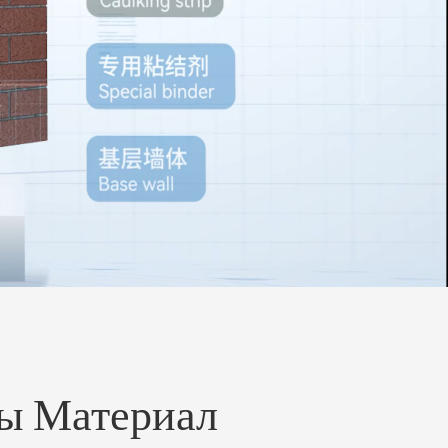
português
العربية
Türkçe
ты Материал