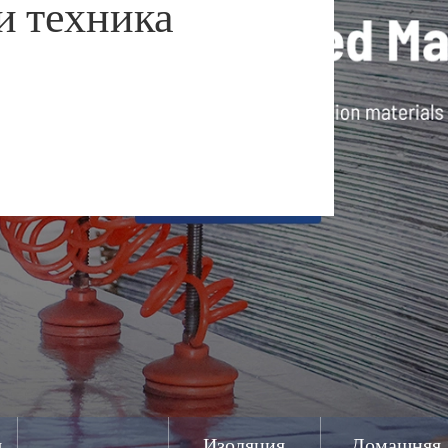
и техника
я
Изоляция
Домашняя