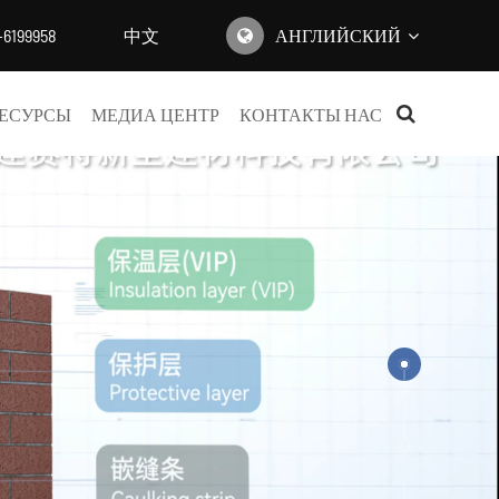
-6199958
中文
АНГЛИЙСКИЙ
English
ЕСУРСЫ
МЕДИА ЦЕНТР
КОНТАКТЫ НАС
日本語
한국어
français
Deutsch
Español
italiano
русский