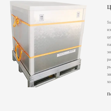
ц
Su
из
це
па
эн
ра
ры
за
хо
По